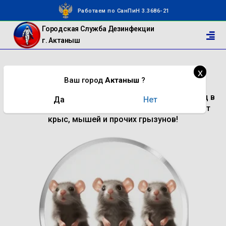
Работаем по СанПиН 3.3686-21
Городская Служба Дезинфекции
г. Актаныш
х
ДЕРАТИЗАЦИЯ
Ваш город
Актаныш
?
Профессиональная дератизация для частных лиц в
Да
Нет
городе Актаныш — лучший способ избавиться от
крыс, мышей и прочих грызунов!